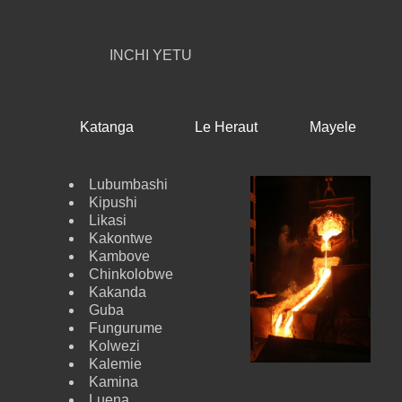
INCHI YETU
Katanga
Le Heraut
Mayele
Lubumbashi
Kipushi
Likasi
Kakontwe
Kambove
Chinkolobwe
Kakanda
Guba
Fungurume
Kolwezi
Kalemie
Kamina
Luena