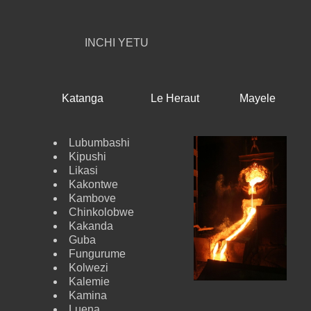
INCHI YETU
Katanga
Le Heraut
Mayele
Lubumbashi
Kipushi
Likasi
Kakontwe
Kambove
Chinkolobwe
Kakanda
Guba
Fungurume
Kolwezi
Kalemie
Kamina
Luena