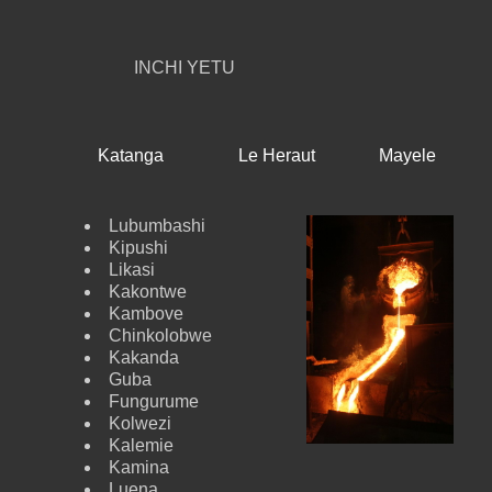
INCHI YETU
Katanga
Le Heraut
Mayele
Lubumbashi
Kipushi
Likasi
Kakontwe
Kambove
Chinkolobwe
Kakanda
Guba
Fungurume
Kolwezi
Kalemie
Kamina
Luena