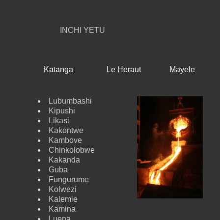
INCHI YETU
Katanga
Le Heraut
Mayele
Lubumbashi
Kipushi
Likasi
Kakontwe
Kambove
Chinkolobwe
Kakanda
Guba
Fungurume
Kolwezi
Kalemie
Kamina
Luena