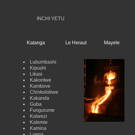
INCHI YETU
Katanga
Le Heraut
Mayele
Lubumbashi
Kipushi
Likasi
Kakontwe
Kambove
Chinkolobwe
Kakanda
Guba
Fungurume
Kolwezi
Kalemie
Kamina
Luena