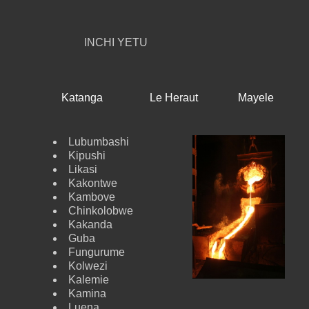
INCHI YETU
Katanga
Le Heraut
Mayele
Lubumbashi
Kipushi
Likasi
Kakontwe
Kambove
Chinkolobwe
Kakanda
Guba
Fungurume
Kolwezi
Kalemie
Kamina
Luena