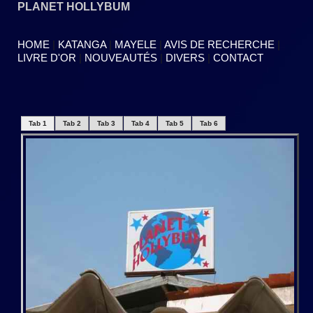
PLANET HOLLYBUM
HOME
|
KATANGA
|
MAYELE
|
AVIS DE RECHERCHE
|
LIVRE D'OR
|
NOUVEAUTÉS
|
DIVERS
|
CONTACT
Tab 1
Tab 2
Tab 3
Tab 4
Tab 5
Tab 6