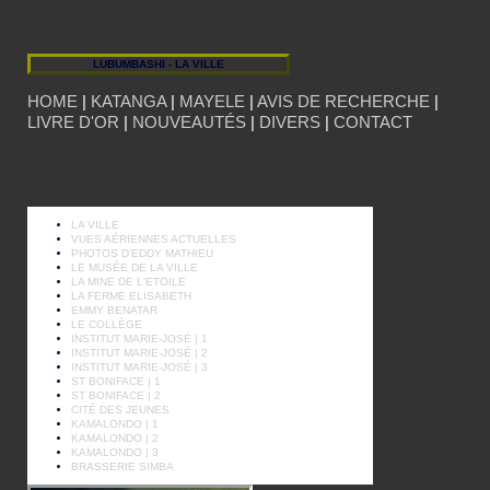
LUBUMBASHI - LA VILLE
HOME
|
KATANGA
|
MAYELE
|
AVIS DE RECHERCHE
|
LIVRE D'OR
|
NOUVEAUTÉS
|
DIVERS
|
CONTACT
LA VILLE
VUES AÉRIENNES ACTUELLES
PHOTOS D'EDDY MATHIEU
LE MUSÉE DE LA VILLE
LA MINE DE L'ETOILE
LA FERME ELISABETH
EMMY BENATAR
LE COLLÈGE
INSTITUT MARIE-JOSÉ | 1
INSTITUT MARIE-JOSÉ | 2
INSTITUT MARIE-JOSÉ | 3
ST BONIFACE | 1
ST BONIFACE | 2
CITÉ DES JEUNES
KAMALONDO | 1
KAMALONDO | 2
KAMALONDO | 3
BRASSERIE SIMBA