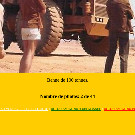
 maison, boulevard Reine Astrid puis Mama Yemo ; donnant sur le théâtr
Nombre de photos:
3
de
44
AU MENU "VIEILLES PHOTOS 3"
/
RETOUR AU MENU "LUBUMBASHI"
/
RETOUR AU MENU PR