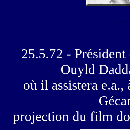
__
25.5.72 - Président
Ouyld Dadd
où il assistera e.a.,
Gécam
projection du film d