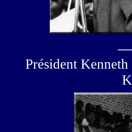
__
Président Kennet
K