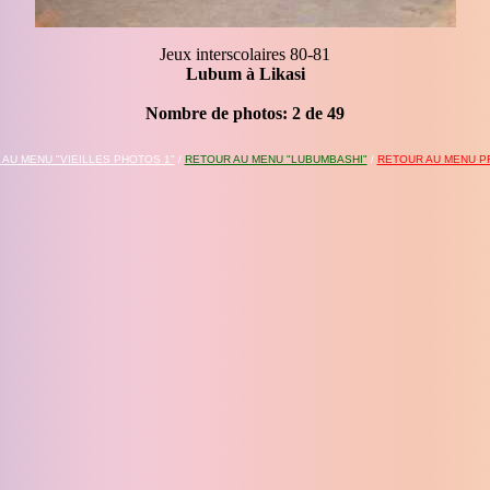
Jeux interscolaires 80-81
Lubum à Likasi
Nombre de photos:
3
de
49
AU MENU "VIEILLES PHOTOS 1"
/
RETOUR AU MENU "LUBUMBASHI"
/
RETOUR AU MENU PR