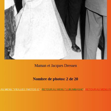
Papa et Mr. Helin et son épouse
Nombre de photos:
3
de
20
AU MENU "VIEILLES PHOTOS 6"
/
RETOUR AU MENU "LUBUMBASHI"
/
RETOUR AU MENU PR