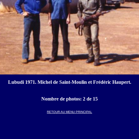
Lubudi 1971. Michel de Saint-Moulin et Frédéric Haupert.
Nombre de photos:
3
de
15
RETOUR AU MENU PRINCIPAL