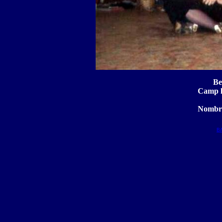
Be
Camp l
Nombre
B