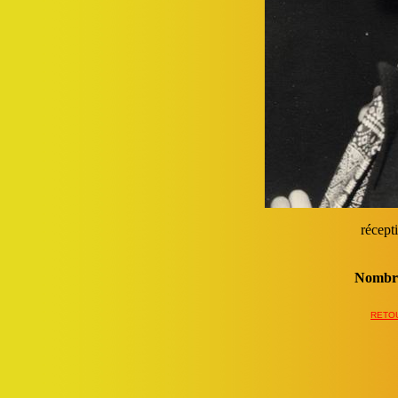
récept
Nombre
RETOU