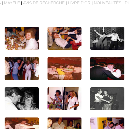
A
|
MAYELE
|
AVIS DE RECHERCHE
|
LIVRE D'OR
|
NOUVEAUTÉS
|
D