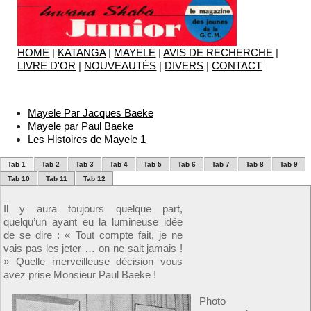
HOME
|
KATANGA
|
MAYELE
|
AVIS DE RECHERCHE
|
LIVRE D'OR
|
NOUVEAUTÉS
|
DIVERS
|
CONTACT
Mayele Par Jacques Baeke
Mayele par Paul Baeke
Les Histoires de Mayele 1
Tab 1
Tab 2
Tab 3
Tab 4
Tab 5
Tab 6
Tab 7
Tab 8
Tab 9
Tab 10
Tab 11
Tab 12
Il y aura toujours quelque part,
quelqu’un ayant eu la lumineuse idée
de se dire : « Tout compte fait, je ne
vais pas les jeter … on ne sait jamais !
» Quelle merveilleuse décision vous
avez prise Monsieur Paul Baeke !
Photo