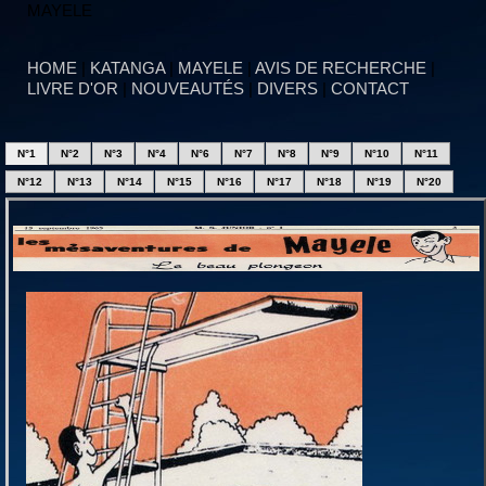
MAYELE
HOME
|
KATANGA
|
MAYELE
|
AVIS DE RECHERCHE
|
LIVRE D'OR
|
NOUVEAUTÉS
|
DIVERS
|
CONTACT
N°1
N°2
N°3
N°4
N°6
N°7
N°8
N°9
N°10
N°11
N°12
N°13
N°14
N°15
N°16
N°17
N°18
N°19
N°20