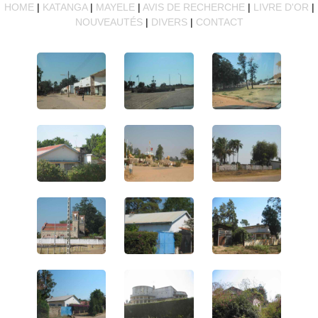
HOME
|
KATANGA
|
MAYELE
|
AVIS DE RECHERCHE
|
LIVRE D'OR
|
NOUVEAUTÉS
|
DIVERS
|
CONTACT