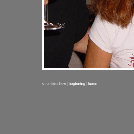
stop slideshow
|
beginning
|
home