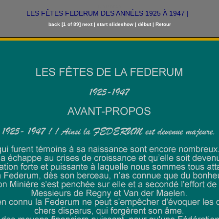
KATANGA
LES FÊTES FEDERUM DES ANNÉES 1925 À 1947 |
back
[1 of 89]
next
|
start slideshow
|
début
|
Retour