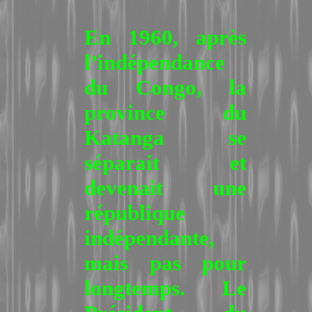
En 1960, après
l’indépendance
du Congo, la
province du
Katanga se
séparait et
devenait une
république
indépendante,
mais pas pour
longtemps. Le