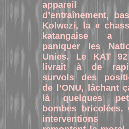
appareil
d’entraînement, ba
Kolwezi, la « chas
katangaise a f
paniquer les Nati
Unies. Le KAT 92
livrait à de rapi
survols des posit
de l’ONU, lâchant ç
là quelques peti
bombes bricolées.
interventions