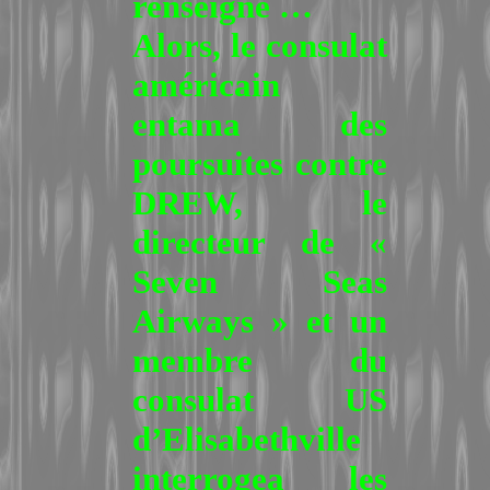
renseigné …
Alors, le consulat
américain
entama des
poursuites contre
DREW, le
directeur de «
Seven Seas
Airways » et un
membre du
consulat US
d’Elisabethville
interrogea les