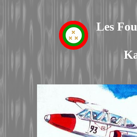
Les Fou
Ka