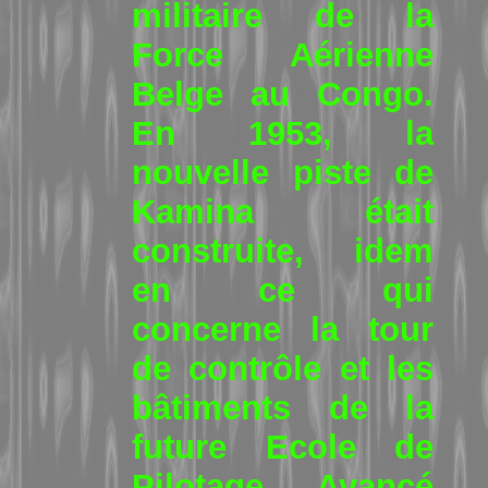
militaire de la
Force Aérienne
Belge au Congo.
En 1953, la
nouvelle piste de
Kamina était
construite, idem
en ce qui
concerne la tour
de contrôle et les
bâtiments de la
future Ecole de
Pilotage Avancé