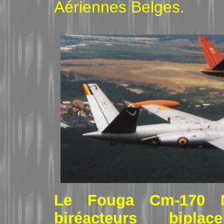
Aériennes Belges.
Le Fouga Cm-170 Ma
biréacteurs bipla