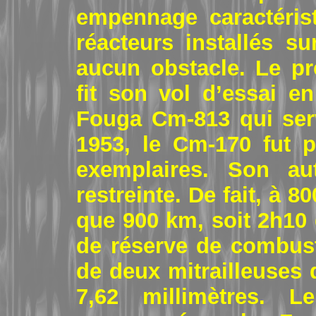
empennage caractéris
réacteurs installés s
aucun obstacle. Le pr
fit son vol d’essai en
Fouga Cm-813 qui serv
1953, le Cm-170 fut 
exemplaires. Son aut
restreinte. De fait, à 8
que 900 km, soit 2h10 
de réserve de combusti
de deux mitrailleuses 
7,62 millimètres. 