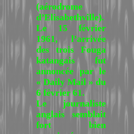
(aérodrome
d’Elisabethville).
Le 15 février
1961, l’arrivée
des trois Fouga
katangais fut
annoncée par le
« Daily Mail » du
6 février 61.
Le journaliste
anglais semblait
fort bien