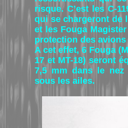
risque. C’est les C-11
qui se chargeront de 
et les Fouga Magister
protection des avions
A cet effet, 6 Fouga (
17 et MT-18) seront é
7,5 mm dans le nez 
sous les ailes.