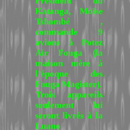
Président du
Katanga, Moïse
Tshombé ,
commande 9
avions à Potez
Air Fouga (la
maison mère à
l’époque des
Fouga Magister).
Trois appareils
seulement lui
seront livrés à la
Luano