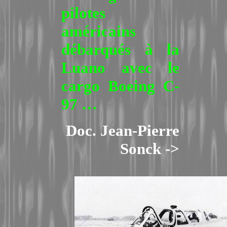
pilotes
américains
débarqués à la
Luano avec le
cargo Boeing C-
97 …
Doc. Jean-Pierre
Sonck ->