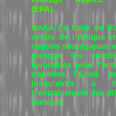
(EPA).
BAKA (la base de Kam
centre de l’Afrique e
raisons stratégiques e
puisque les condit
favorables pour l’ent
transfera l’Ecole 
jusqu’alors à 
L’entraînement des pil
Harvard.