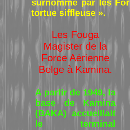
surnommé par les Forc
tortue siffleuse ».
Les Fouga
Magister de la
Force Aérienne
Belge à Kamina.
A partir de 1949, la
base de Kamina
(BAKA) accueillait
le terminal