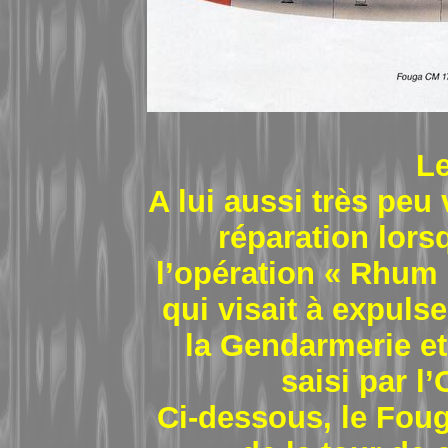
Le
A lui aussi très peu
réparation lor
l’opération « Rhum 
qui visait à expuls
la Gendarmerie et
saisi par l
Ci-dessous, le Fou