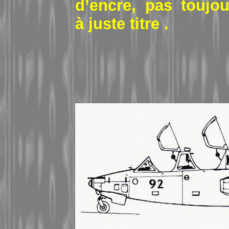
d’encre, pas toujou
à juste titre .