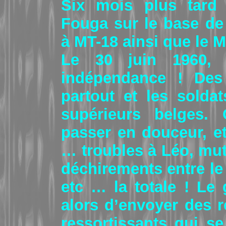
Six mois plus tard
Fouga sur le base de
à MT-18 ainsi que le M
Le 30 juin 1960,
indépendance ! Des
partout et les solda
supérieurs belges. 
passer en douceur, et 
… troubles à Léo, muti
déchirements entre le 
etc … la totale ! Le
alors d’envoyer des re
ressortissants qui s