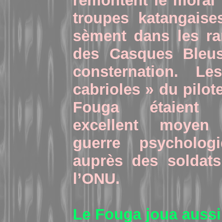
remontent le moral
troupes katangaise
sèment dans les r
des Casques Bleus
consternation. Le
cabrioles » du pilot
Fouga étaient
excellent moyen
guerre psychologi
auprès des soldat
l’ONU.
Le Fouga joua aussi 