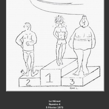
Le Héraut
Numéro 4
5 Février 1973