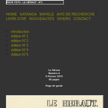
INCHI YETU - LE HÉRAUT - N°1
HOME
|
KATANGA
|
MAYELE
|
AVIS DE RECHERCHE
|
LIVRE D'OR
|
NOUVEAUTÉS
|
DIVERS
|
CONTACT
introduction
édition N°1
édition N°2
édition N°3
édition N°4
édition N°5
Le Héraut
Numéro 4
5 Février 1973
45 pages
Page de garde