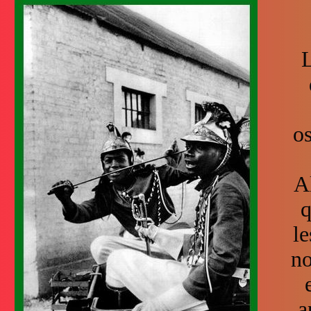
L
os
A
q
l
no
a