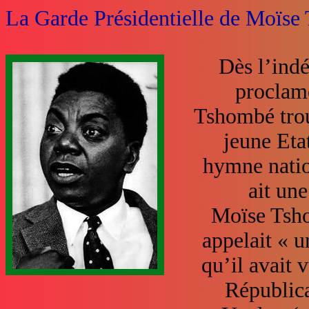
La Garde Présidentielle de Moïse
Dès l’ind
proclamé
Tshombé trou
jeune Etat
hymne natio
ait une
Moïse Tsho
appelait
« u
qu’il avait 
Républica