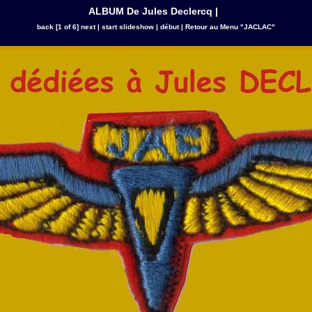
ALBUM De Jules Declercq |
back
[1 of 6]
next
|
start slideshow
|
début
|
Retour au Menu "JACLAC"