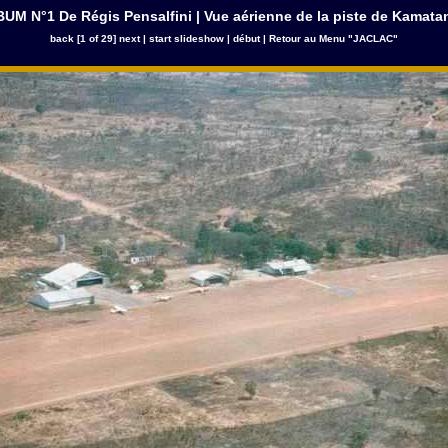
UM N°1 De Régis Pensalfini | Vue aérienne de la piste de Kamat
back
[1 of 29]
next
|
start slideshow
|
début
|
Retour au Menu "JACLAC"