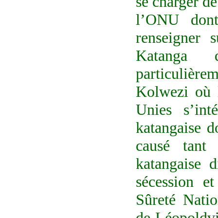
se charger de
l’ONU dont
renseigner 
Katanga d
particuliè
Kolwezi où 
Unies s’inté
katangaise d
causé tant
katangaise d
sécession e
Sûreté Nati
de Léopoldvil