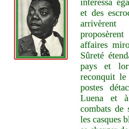
intéressa ég
et des escro
arrivèrent
proposèren
affaires mir
Sûreté étenda
pays et lo
reconquit l
postes déta
Luena et à
combats de 
les casques b