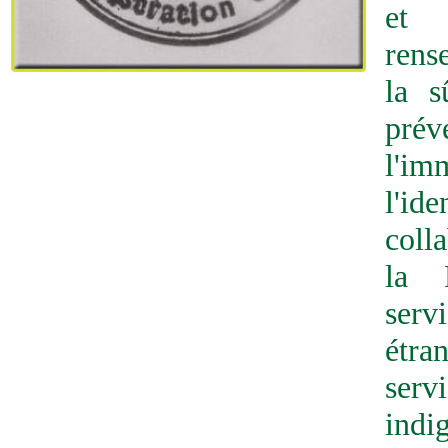
et 
rens
la s
pré
l'
l'i
coll
la 
ser
étra
ser
indi