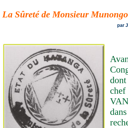
La Sûreté de Monsieur Munongo
par 
Avan
Cong
dont
che
VA
dans
reche