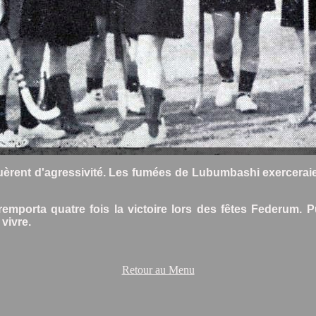
ent d'agressivité. Les fumées de Lubumbashi exerceraient-
remporta quatre fois la victoire lors des fêtes Federum. P
vivre.
Retour au Menu