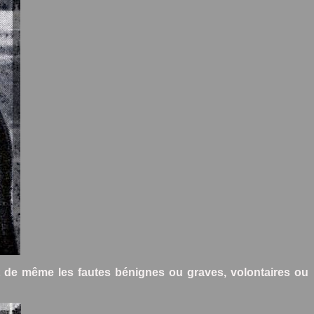
it de même les fautes bénignes ou graves, volontaires ou