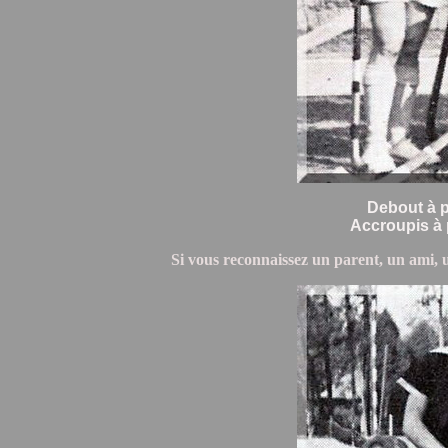
Debout à p
Accroupis à p
Si vous reconnaissez un parent, un ami, u