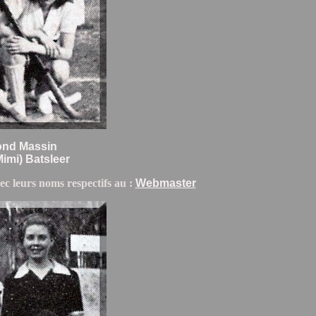
mond Massin
Mimi) Batsleer
ec leurs noms respectifs au :
Webmaster