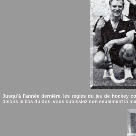
Jusqu'à l'année dernière, les règles du jeu de hockey con
disons le bas du dos, vous subissiez non seulement la meur