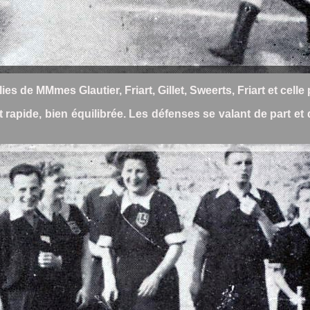
ies de MMmes Glautier, Friart, Gillet, Sweerts, Friart et celle
et rapide, bien équilibrée. Les défenses se valant de part e