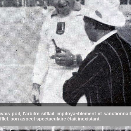
is poil, l'arbitre sifflait impitoya¬blement et sanctionna
let, son aspect spectaculaire était inexistant.