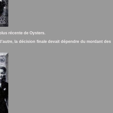
 plus récente de Oysters.
t d'autre, la décision finale devait dépendre du mordant des