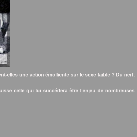
elles une action émolliente sur le sexe faible ? Du nerf,
uisse celle qui lui succédera être l'enjeu de nombreuses