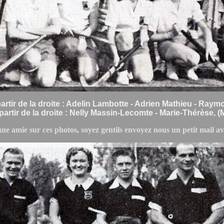
artir de la droite : Adelin Lambotte - Adrien Mathieu - Ray
artir de la droite : Nelly Massin-Lecomte - Marie-Thérèse, (
ne amie sur ces photos, soyez gentils envoyez nous un petit mail av