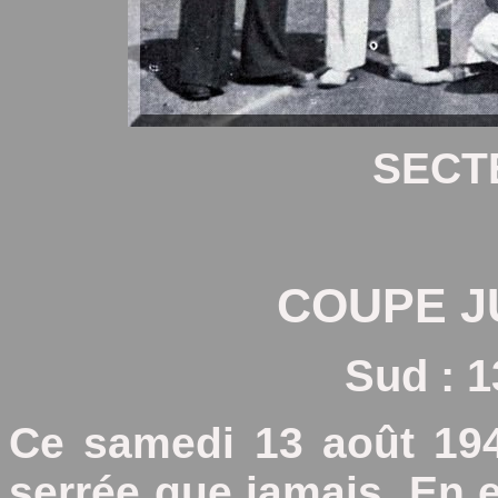
SECT
COUPE J
Sud : 1
Ce samedi 13 août 1949
serrée que jamais. En e