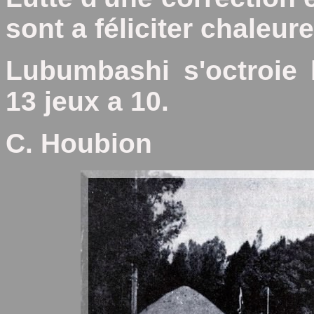
sont a féliciter chaleu
Lubumbashi s'octroie
13 jeux a 10.
C. Houbion