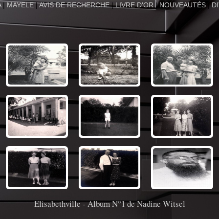
A
|
MAYELE
|
AVIS DE RECHERCHE
|
LIVRE D'OR
|
NOUVEAUTÉS
|
D
Elisabethville - Album N°1 de Nadine Witsel