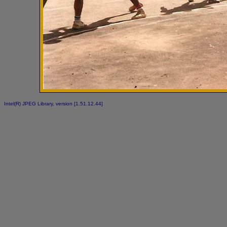
Intel(R) JPEG Library, version [1.51.12.44]