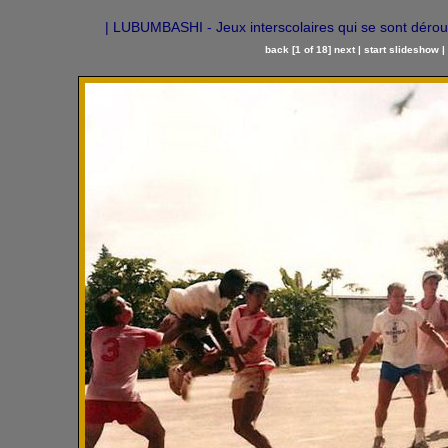
| LUBUMBASHI - Jeux interscolaires qui se sont déroulé
back
[1 of 18]
next
|
start slideshow
|