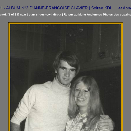
KATANGA
 - ALBUM N°2 D'ANNE-FRANCOISE CLAVIER | Soirée KDL … et Anne
back
[1 of 23]
next
|
start slideshow
|
début
|
Retour au Menu Anciennes Photos des copain