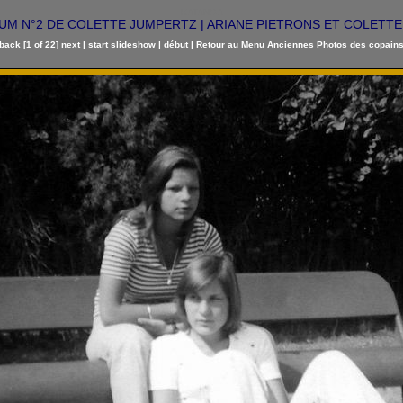
KATANGA
UM N°2 DE COLETTE JUMPERTZ | ARIANE PIETRONS ET COLETTE (
back
[1 of 22]
next
|
start slideshow
|
début
|
Retour au Menu Anciennes Photos des copain