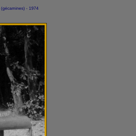
gécamines) - 1974
s