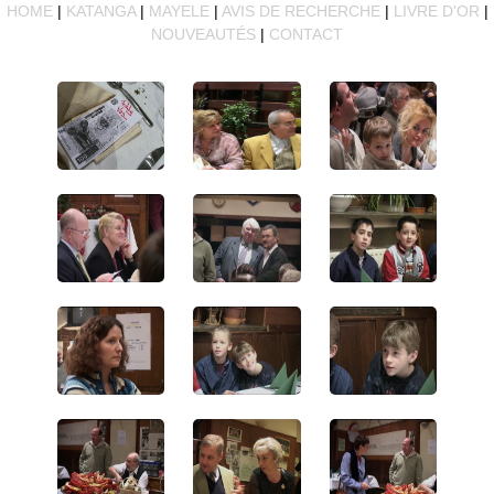
HOME
|
KATANGA
|
MAYELE
|
AVIS DE RECHERCHE
|
LIVRE D'OR
|
NOUVEAUTÉS
|
CONTACT