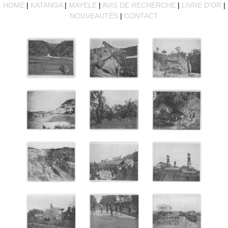
HOME
|
KATANGA
|
MAYELE
|
AVIS DE RECHERCHE
|
LIVRE D'OR
|
NOUVEAUTÉS
|
CONTACT