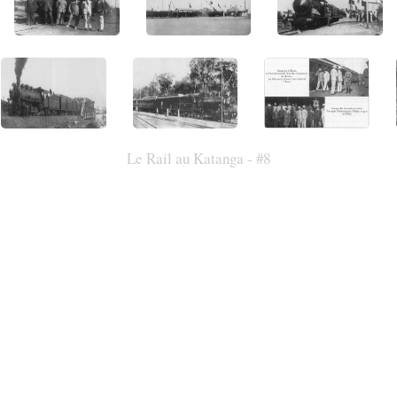
Le Rail au Katanga - #8