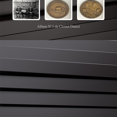
Album N°1 de Closset Daniel