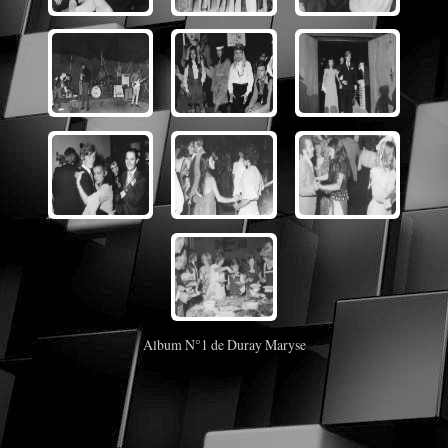
Album N°1 de Duray Maryse