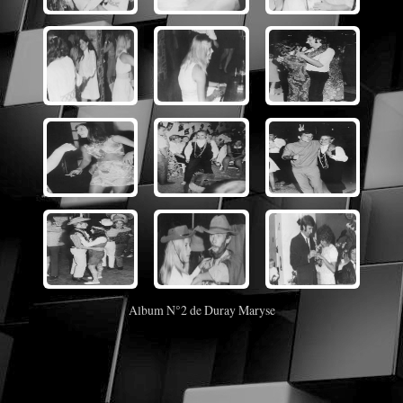
Album N°2 de Duray Maryse