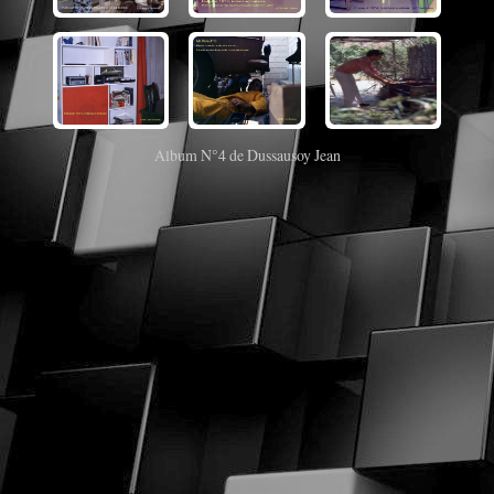
Album N°4 de Dussausoy Jean