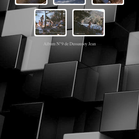
Album N°9 de Dussausoy Jean