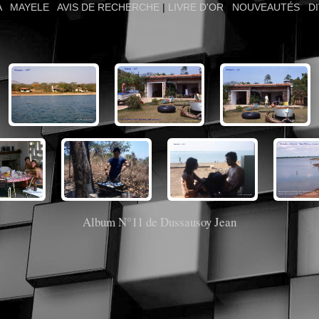
A
|
MAYELE
|
AVIS DE RECHERCHE
|
LIVRE D'OR
|
NOUVEAUTÉS
|
D
Album N°11 de Dussausoy Jean