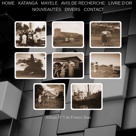
HOME
|
KATANGA
|
MAYELE
|
AVIS DE RECHERCHE
|
LIVRE D'OR
|
NOUVEAUTÉS
|
DIVERS
|
CONTACT
Album N°5 de Fourez Jean