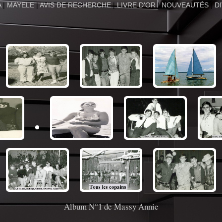
A
|
MAYELE
|
AVIS DE RECHERCHE
|
LIVRE D'OR
|
NOUVEAUTÉS
|
D
Album N°1 de Massy Annie