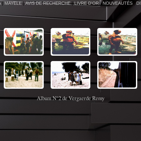
A
|
MAYELE
|
AVIS DE RECHERCHE
|
LIVRE D'OR
|
NOUVEAUTÉS
|
D
Album N°2 de Vergaerde Remy