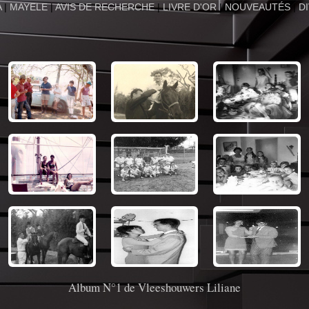
A
|
MAYELE
|
AVIS DE RECHERCHE
|
LIVRE D'OR
|
NOUVEAUTÉS
|
D
Album N°1 de Vleeshouwers Liliane