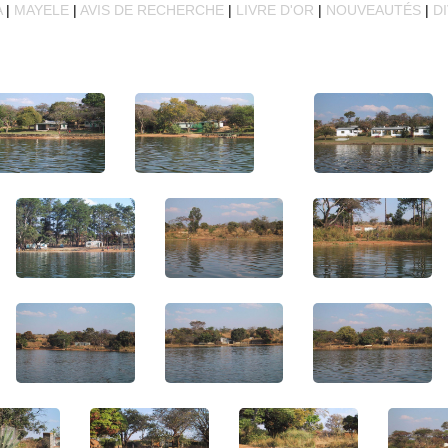
A
|
MAYELE
|
AVIS DE RECHERCHE
|
LIVRE D'OR
|
NOUVEAUTÉS
|
D