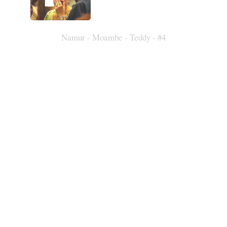
Namur - Moambe - Teddy - #4