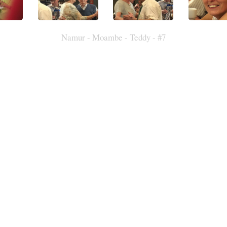
Namur - Moambe - Teddy - #7