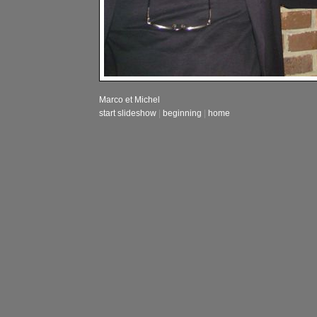
Marco et Michel
start slideshow
|
beginning
|
home